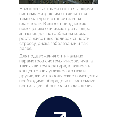
Наиболее важными составляющими
системы микроклимата являются
температура и относительная
влажность. В животноводческих
помещениях они имеют решающее
значение для потребления корма,
роста животных, подверженности
стрессу, риска заболеваний и так
далее.
Для поддержания оптимальных
параметров системы микроклимата,
таких как температура, влажность,
концентрация углекислого газа и
других, животноводческие помещения
необходимо оборудовать системами
вентиляции, обогрева и охлаждения.