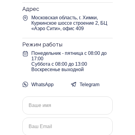
желобов (лагун). Они могут быть
Адрес
внедрены в новые здания или
приспособлены к уже существующим.
Московская область, г. Химки,
Отходы перемещаются в зоны
Куркинское шоссе строение 2, БЦ
хранения или обработки при помощи
«Аэро Сити», офис 409
насосов, миксеров и других
механических приспособлений , что
обеспечивает полную автоматизацию
Режим работы
процесса.
Понедельник - пятница с 08:00 до
17:00
Суббота с 08:00 до 13:00
Воскресенье выходной
WhatsApp
Telegram
Системы
станочного