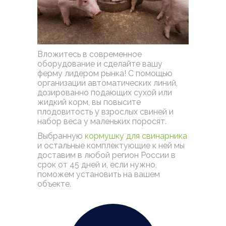
Вложитесь в современное
оборудование и сделайте вашу
ферму лидером рынка! С помощью
организации автоматических линий,
дозированно подающих сухой или
жидкий корм, вы повысите
плодовитость у взрослых свиней и
набор веса у маленьких поросят.
Выбранную
кормушку для свинарника
и остальные комплектующие к ней мы
доставим в любой регион России в
срок от 45 дней и, если нужно,
поможем установить на вашем
объекте.